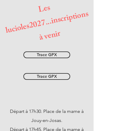
L
e
s
l
u
ci
ol
e
i
n
s
c
ri
pti
o
n
s
à
v
e
ni
2027...
s
r
Trace GPX
Trace GPX
Départ à 17h30.
Place de la marne à
Jouy-en-Josas.
Départ à 17h45.
Place de la marne à