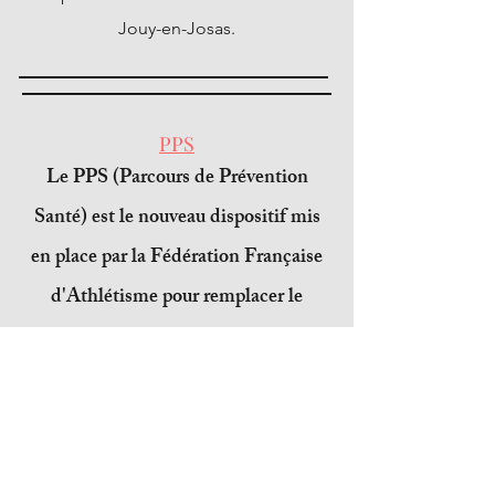
Jouy-en-Josas.
PPS
Le PPS (Parcours de Prévention
Santé) est le nouveau dispositif mis
en place par la Fédération Française
d'Athlétisme pour remplacer le
certificat médical
.
Il s'agit d'un parcours à effectuer
en ligne à l'issu duquel est délivré
un N° de PPS et une attestation
au format pdf. Il est obligatoire