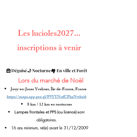
Les lucioles
2027...
inscriptions à venir
🦹 Déguisé
🌙 Nocturne
🏘️ En ville et Forêt
Lors du marché de Noël
Jouy-en-Josas
Yvelines
,
Île-de-France
,
France
https://maps.app.goo.gl/F9YYNnfCFhaNwhci6
8 km
/
12 km en nocturnes
t
Lampes frontales et PPS (ou licence) son
obligatoires.
16 ans minimum, né(e) avant le 31/12/2009